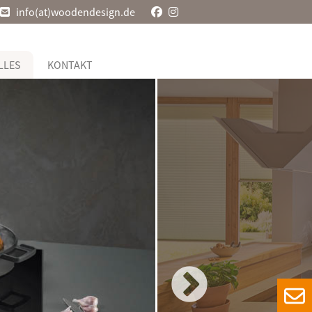
info(at)woodendesign.de
LLES
KONTAKT