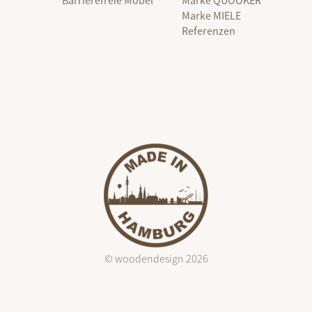
Barrierefreie Möbel
Marke QUOOKER
Marke MIELE
Referenzen
© woodendesign 2026