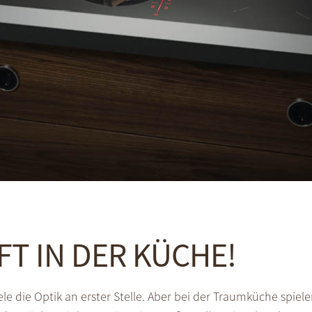
FT IN DER KÜCHE!
ele die Optik an erster Stelle. Aber bei der Traumküche spie