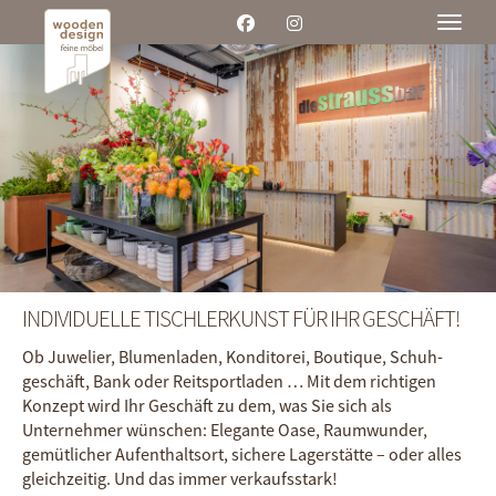
Toggle
INDIVIDUELLE TISCHLER­KUNST FÜR IHR GESCHÄFT!
Ob Juwelier, Blumenladen, Konditorei, Boutique, Schuh­
geschäft, Bank oder Reit­sport­laden … Mit dem richtigen
Konzept wird Ihr Geschäft zu dem, was Sie sich als
Unternehmer wünschen: Elegante Oase, Raum­wunder,
gemütlicher Aufent­halts­ort, sichere Lager­stätte – oder alles
gleich­zeitig. Und das immer verkaufs­stark!