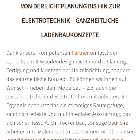
VON DER LICHTPLANUNG BIS HIN ZUR
ELEKTROTECHNIK – GANZHEITLICHE
LADENBAUKONZEPTE
Dank unserer kompetenten
Partner
umfasst der
Laden­bau mit woodendesign nicht nur die Planung,
Ferti­gung und Montage der Holz­ein­richtung, sondern
das ganz­heit­liche Konzept. So können wir Ihnen auf
Wunsch – neben dem Möbel­bau – z.B. auch die
passende Licht- und Elektro­technik mit anbieten. Im
Ergebnis bedeutet das ein stimmiges Raum­gefüge,
samt Licht­effekte und multi­medialer Aus­stattung, das
sich sehen lässt. Auch Trocken­bau, sonstige bauliche
Arbeiten und Maler­arbeiten etc. können wir über unser