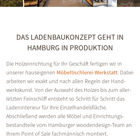
DAS LADENBAUKONZEPT GEHT IN
HAMBURG IN PRODUKTION
Die Holz­einrichtung für Ihr Geschäft ferti­gen wir in
unserer haus­eigenen
Möbel­tisch­lerei-Werkstatt
. Dabei
arbeiten wir exakt und nach allen Regeln der Hand­
werks­kunst. Von der Aus­wahl des Holzes bis zum aller­
letzten Fein­schliff entsteht so Schritt für Schritt das
Laden­interieur für Ihre Einzel­handels­fläche.
Abschließend werden alle Möbel und Ein­rich­tungs­
bestand­teile vom Hamburger woodendesign-Team an
Ihrem Point of Sale fach­männisch montiert.