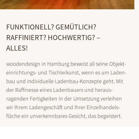
FUNKTIONELL? GEMÜTLICH?
RAFFINIERT? HOCHWERTIG? –
ALLES!
woodendesign in Hamburg beweist all seine Objekt­
ein­richtungs- und Tischler­kunst, wenn es um Laden­
bau und indivi­duelle Laden­bau-Konzepte geht. Mit
der Raffi­nesse eines Laden­bauers und heraus­
ragenden Fertig­keiten in der Umsetzung verleihen
wir Ihrem Laden­geschäft und Ihrer Einzel­handels­
fläche ein unver­kennbares Gesicht, das begeistert.