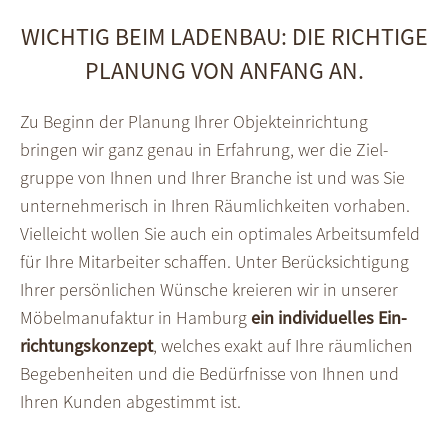
WICHTIG BEIM LADENBAU: DIE RICHTIGE
PLANUNG VON ANFANG AN.
Zu Beginn der Planung Ihrer Objekt­ein­richtung
bringen wir ganz genau in Erfah­rung, wer die Ziel­
gruppe von Ihnen und Ihrer Branche ist und was Sie
unter­nehmerisch in Ihren Räum­lich­keiten vorhaben.
Viel­leicht wollen Sie auch ein opti­males Arbeits­umfeld
für Ihre Mit­arbeiter schaffen. Unter Berück­sich­tigung
Ihrer persön­lichen Wünsche kreieren wir in unserer
Möbel­manufaktur in Hamburg
ein indivi­duelles Ein­
richtungs­konzept
, welches exakt auf Ihre räum­lichen
Begeben­heiten und die Bedürf­nisse von Ihnen und
Ihren Kunden abge­stimmt ist.