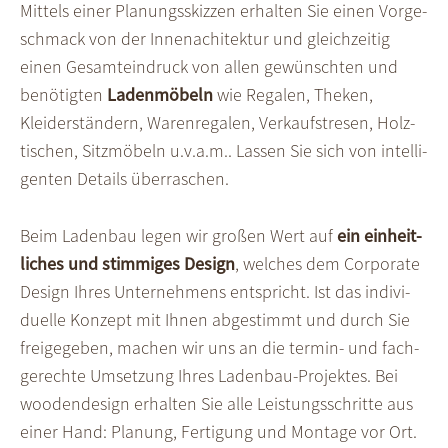
Mittels einer Planungs­skizzen erhalten Sie einen Vor­ge­
schmack von der Innen­achitektur und gleich­zeitig
einen Gesamt­eindruck von allen gewünschten und
benöti­gten
Laden­möbeln
wie Regalen, Theken,
Kleider­ständern, Waren­regalen, Verkaufs­tresen, Holz­
tischen, Sitz­möbeln u.v.a.m.. Lassen Sie sich von intelli­
genten Details über­raschen.
Beim Laden­bau legen wir großen Wert auf
ein einheit­
liches und stimmiges Design
, welches dem Corporate
Design Ihres Unter­nehmens entspricht. Ist das indivi­
duelle Konzept mit Ihnen abge­stimmt und durch Sie
frei­ge­geben, machen wir uns an die termin- und fach­
gerechte Umsetzung Ihres Ladenbau-Projektes. Bei
woodendesign erhalten Sie alle Leistungs­schritte aus
einer Hand: Planung, Fertigung und Montage vor Ort.