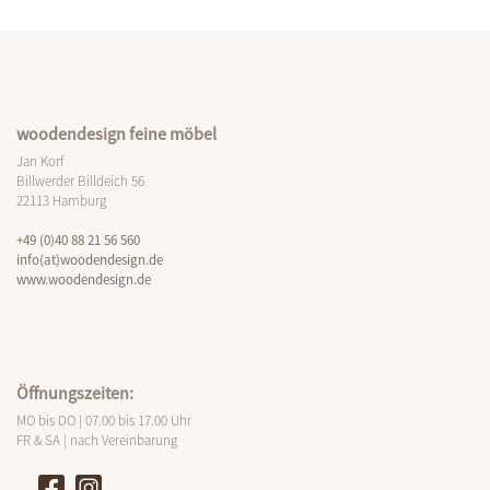
woodendesign feine möbel
Jan Korf
Billwerder Billdeich 56
22113 Hamburg
+49 (0)40 88 21 56 560
info(at)woodendesign.de
www.woodendesign.de
Öffnungszeiten:
MO bis DO | 07.00 bis 17.00 Uhr
FR & SA | nach Vereinbarung