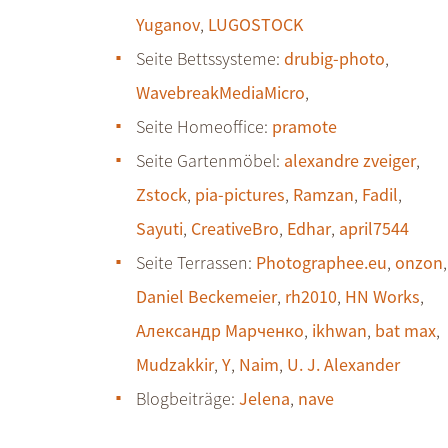
Yuganov
,
LUGOSTOCK
Seite Bettssysteme:
drubig-photo
,
WavebreakMediaMicro
,
Seite Homeoffice:
pramote
Seite Gartenmöbel:
alexandre zveiger
,
Zstock
,
pia-pictures
,
Ramzan
,
Fadil
,
Sayuti
,
CreativeBro
,
Edhar
,
april7544
Seite Terrassen:
Photographee.eu
,
onzon
,
Daniel Beckemeier
,
rh2010
,
HN Works
,
Александр Марченко
,
ikhwan
,
bat max
,
Mudzakkir
,
Y
,
Naim
,
U. J. Alexander
Blogbeiträge:
Jelena
,
nave