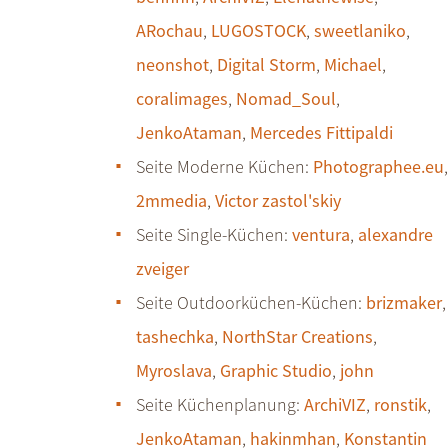
ARochau
,
LUGOSTOCK
,
sweetlaniko
,
neonshot
,
Digital Storm
,
Michael
,
coralimages
,
Nomad_Soul
,
JenkoAtaman
,
Mercedes Fittipaldi
Seite Moderne Küchen:
Photographee.eu
,
2mmedia
,
Victor zastol'skiy
Seite Single-Küchen:
ventura
,
alexandre
zveiger
Seite Outdoorküchen-Küchen:
brizmaker
,
tashechka
,
NorthStar Creations
,
Myroslava
,
Graphic Studio
,
john
Seite Küchenplanung:
ArchiVIZ
,
ronstik
,
JenkoAtaman
,
hakinmhan
,
Konstantin