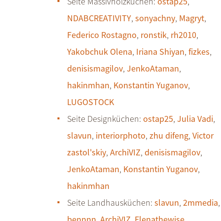
Seite Massivholzküchen:
ostap25
,
NDABCREATIVITY
,
sonyachny
,
Magryt
,
Federico Rostagno
,
ronstik
,
rh2010
,
Yakobchuk Olena
,
Iriana Shiyan
,
fizkes
,
denisismagilov
,
JenkoAtaman
,
hakinmhan
,
Konstantin Yuganov
,
LUGOSTOCK
Seite Designküchen:
ostap25
,
Julia Vadi
,
slavun
,
interiorphoto
,
zhu difeng
,
Victor
zastol'skiy
,
ArchiVIZ
,
denisismagilov
,
JenkoAtaman
,
Konstantin Yuganov
,
hakinmhan
Seite Landhausküchen:
slavun
,
2mmedia
,
bennnn
,
ArchiVIZ
,
Elenathewise
,