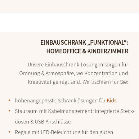
EINBAUSCHRANK „FUNKTIONAL“:
HOMEOFFICE & KINDERZIMMER
Unsere Ein­bau­schrank-Lösungen sorgen für
Ordnung & Atmos­phäre, wo Kon­zen­tration und
Krea­ti­vität gefragt sind. Wir tischlern für Sie:
höhenangepasste Schrank­lösungen für
Kids
Stauraum mit Kabel­manage­ment; inte­grierte Steck­
dosen & USB-Anschlüsse
Regale mit LED-Beleuch­tung für den guten