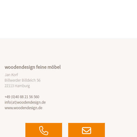
woodendesign feine möbel
Jan Korf
Billwerder Billdeich 56
22113 Hamburg
+49 (0)40 88 21 56 560
info(at)woodendesign.de
www.woodendesign.de