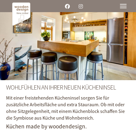
Toggle
WOHLFÜHLEN AN IHRER NEUEN KÜCHENINSEL
Mit einer freistehenden Kücheninsel sorgen Sie für
zusätzliche Arbeits­fläche und extra Stau­raum. Ob mit oder
ohne Sitz­gelegen­heit, mit einem Küchen­block schaffen Sie
die Symbiose aus Küche und Wohn­bereich.
Küchen made by woodendesign.