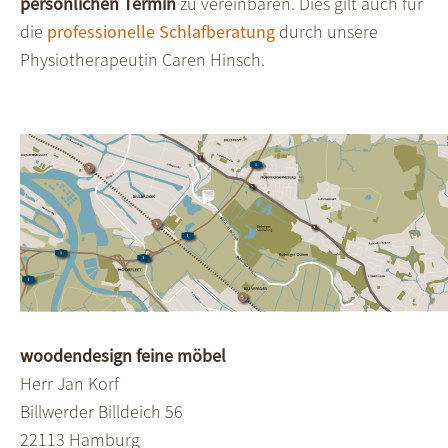
persön­lichen Termin
zu vereinbaren. Dies gilt auch für
die
profes­sionelle Schlaf­beratung
durch unsere
Physio­therapeutin Caren Hinsch.
woodendesign feine möbel
Herr Jan Korf
Billwerder Billdeich 56
22113 Hamburg