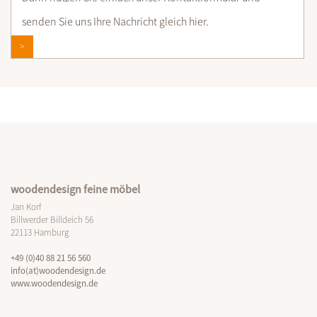
senden Sie uns Ihre Nachricht gleich hier.
>
woodendesign feine möbel
Jan Korf
Billwerder Billdeich 56
22113 Hamburg
+49 (0)40 88 21 56 560
info(at)woodendesign.de
www.woodendesign.de