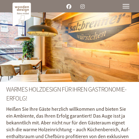
Toggle
WARMES HOLZ­DESIGN FÜR IHREN GASTRO­NOMIE-
ERFOLG!
Heißen Sie Ihre Gäste herz­lich will­kommen und bieten Sie
ein Ambiente, das Ihren Erfolg garan­tiert! Das Auge isst ja
bekannt­lich mit. Aber nicht nur für den Gäste­raum eignet
sich die warme Holz­ein­richtung – auch Küchen­bereich, Auf­
ent­halts­raum und Chef­büro profi­tieren von den exklu­siven