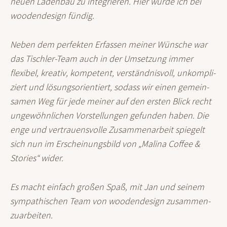
neuen Laden­bau zu integrieren. Hier wurde ich bei
woodendesign fündig.
Neben dem perfekten Erfassen meiner Wünsche war
das Tischler-Team auch in der Umset­zung immer
flexibel, kreativ, kompetent, ver­ständnis­voll, unkompli­
ziert und lösungs­orientiert, sodass wir einen gemein­
samen Weg für jede meiner auf den ersten Blick recht
ungewöhnlichen Vorstel­lungen gefunden haben. Die
enge und ver­trauens­volle Zusammen­arbeit spiegelt
sich nun im Erschei­nungs­bild von „Malina Coffee &
Stories“ wider.
Es macht einfach großen Spaß, mit Jan und seinem
sympa­thischen Team von woodendesign zusammen­
zuarbeiten.