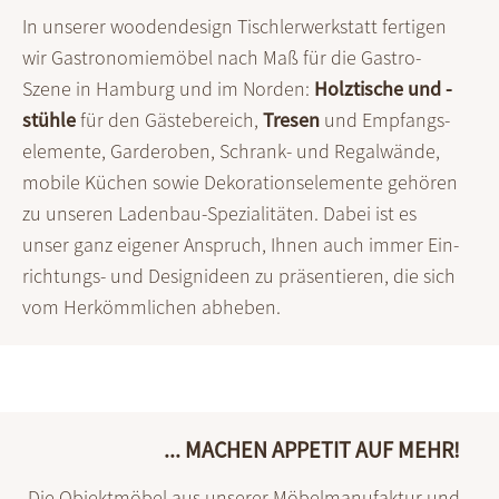
In unserer woodendesign Tischler­werkstatt fertigen
wir Gastro­nomie­möbel nach Maß für die Gastro-
Szene in Hamburg und im Norden:
Holz­tische und -
stühle
für den Gäste­bereich,
Tresen
und Empfangs­
elemente, Garderoben, Schrank- und Regal­wände,
mobile Küchen sowie Deko­rations­elemente ge­hören
zu unseren Ladenbau-Spezia­li­täten. Dabei ist es
unser ganz eigener Anspruch, Ihnen auch immer Ein­
richtungs- und Design­ideen zu präsen­tieren, die sich
vom Herkömm­lichen abheben.
... MACHEN APPETIT AUF MEHR!
Die Objektmöbel aus unserer Möbel­manu­faktur und