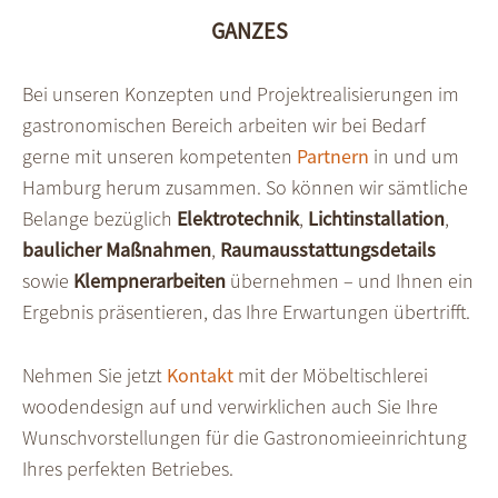
GANZES
Bei unseren Kon­zepten und Projekt­reali­sie­rungen im
gastro­no­mischen Bereich arbeiten wir bei Bedarf
gerne mit unseren kompe­tenten
Partnern
in und um
Hamburg herum zusam­men. So können wir sämt­liche
Belange bezüg­lich
Elektro­technik
,
Licht­installation
,
baulicher Maß­nahmen
,
Raum­aus­stattungs­details
sowie
Klempnerarbeiten
übernehmen – und Ihnen ein
Ergebnis präsen­tieren, das Ihre Erwar­tungen über­trifft.
Nehmen Sie jetzt
Kontakt
mit der Möbel­tischlerei
woodendesign auf und verwirklichen auch Sie Ihre
Wunsch­vorstel­lungen für die Gastronomie­einrichtung
Ihres perfekten Betriebes.