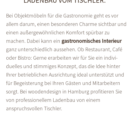
LADENBAU VOM TISCHLER.
Bei Objektmöbeln für die Gastro­nomie geht es vor
allem darum, einen besonderen Charme sicht­bar und
einen außer­gewöhn­lichen Komfort spürbar zu
machen. Dabei kann ein
gastro­no­misches Interieur
ganz unter­schiedlich aus­sehen. Ob Restau­rant, Café
oder Bistro: Gerne erarbeiten wir für Sie ein indivi­
duelles und stimmiges Konzept, das die Idee hinter
Ihrer betrieb­lichen Aus­richtung ideal unter­stützt und
für Begeis­terung bei Ihren Gästen und Mit­arbeitern
sorgt. Bei woodendesign in Hamburg profitieren Sie
von professionellem Ladenbau von einem
anspruchsvollen Tischler.