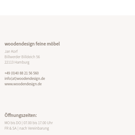
woodendesign feine möbel
Jan Korf
Billwerder Billdeich 56
22113 Hamburg
+49 (0)40 88 21 56 560
info(at)woodendesign.de
www.woodendesign.de
Öffnungszeiten:
MO bis DO | 07.00 bis 17.00 Uhr
FR & SA | nach Vereinbarung