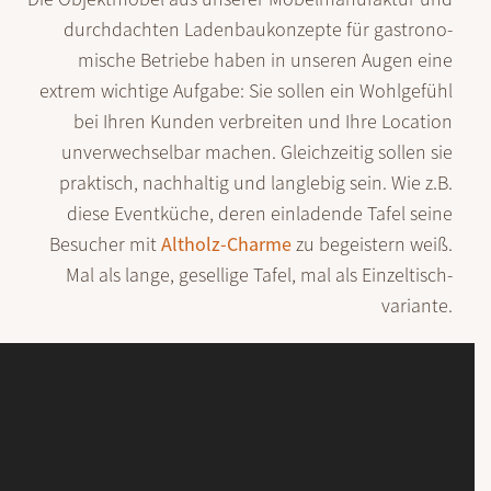
durch­dachten Laden­bau­konzepte für gastro­no­
mische Betriebe haben in unseren Augen eine
extrem wichtige Auf­gabe: Sie sollen ein Wohl­gefühl
bei Ihren Kunden ver­breiten und Ihre Location
unver­wechsel­bar machen. Gleich­zeitig sollen sie
prak­tisch, nach­haltig und lang­lebig sein. Wie z.B.
diese Event­küche, deren einla­dende Tafel seine
Besucher mit
Alt­holz-Charme
zu begei­stern weiß.
Mal als lange, gesel­lige Tafel, mal als Einzel­tisch­
variante.