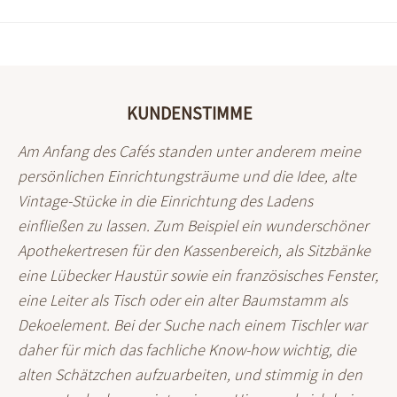
KUNDENSTIMME
Am Anfang des Cafés standen unter anderem meine
persön­lichen Ein­richtungs­träume und die Idee, alte
Vintage-Stücke in die Ein­richtung des Ladens
einfließen zu lassen. Zum Bei­spiel ein wunder­schöner
Apotheker­tresen für den Kassen­bereich, als Sitz­bänke
eine Lübecker Haus­tür sowie ein franzö­sisches Fenster,
eine Leiter als Tisch oder ein alter Baum­stamm als
Deko­element. Bei der Suche nach einem Tischler war
daher für mich das fach­liche Know-how wichtig, die
alten Schätz­chen auf­zu­arbeiten, und stim­mig in den