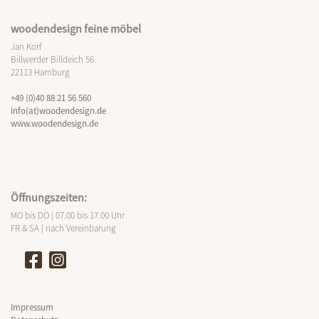
woodendesign feine möbel
Jan Korf
Billwerder Billdeich 56
22113 Hamburg
+49 (0)40 88 21 56 560
info(at)woodendesign.de
www.woodendesign.de
Öffnungszeiten:
MO bis DO | 07.00 bis 17.00 Uhr
FR & SA | nach Vereinbarung
Impressum