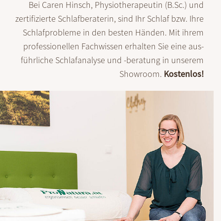
Bei Caren Hinsch, Physio­thera­peutin (B.Sc.) und
zerti­fi­zierte Schlaf­beraterin, sind Ihr Schlaf bzw. Ihre
Schlaf­probleme in den besten Händen. Mit ihrem
pro­fes­sio­nellen Fach­wissen erhal­ten Sie eine aus­
führ­liche Schlaf­analyse und -beratung in unserem
Showroom.
Kostenlos!