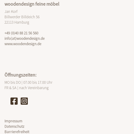
woodendesign feine möbel
Jan Korf
Billwerder Billdeich 56
22113 Hamburg
+49 (0)40 88 21 56 560
info(at)woodendesign.de
www.woodendesign.de
Öffnungszeiten:
MO bis DO | 07.00 bis 17.00 Uhr
FR & SA | nach Vereinbarung
Impressum
Datenschutz
Barrierefreiheit