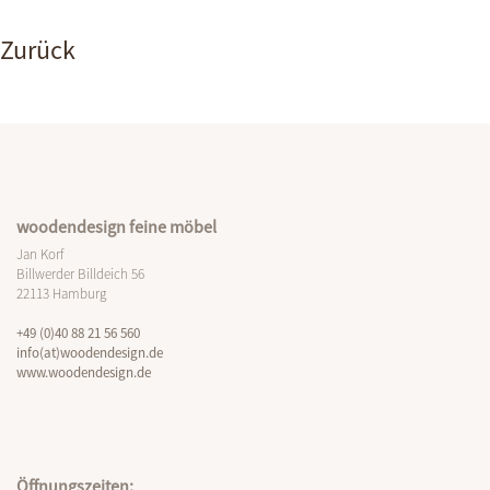
Zurück
woodendesign feine möbel
Jan Korf
Billwerder Billdeich 56
22113 Hamburg
+49 (0)40 88 21 56 560
info(at)woodendesign.de
www.woodendesign.de
Öffnungszeiten: