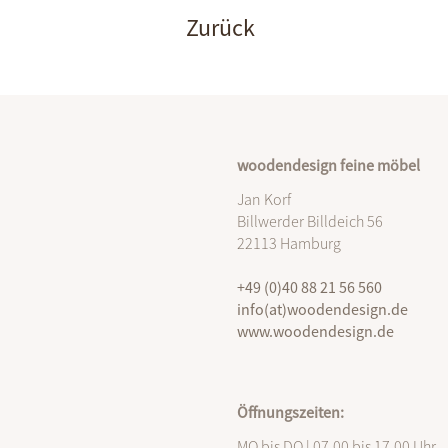
Zurück
woodendesign feine möbel
Jan Korf
Billwerder Billdeich 56
22113 Hamburg
+49 (0)40 88 21 56 560
info(at)woodendesign.de
www.woodendesign.de
Öffnungszeiten:
MO bis DO | 07.00 bis 17.00 Uhr